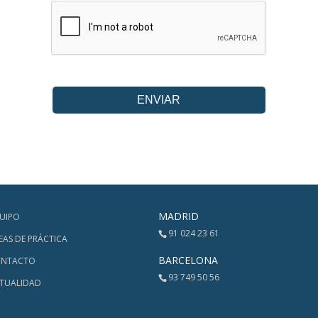
MADRID
UIPO
91 024 23 61
EAS DE PRÁCTICA
BARCELONA
NTACTO
93 749 50 56
TUALIDAD