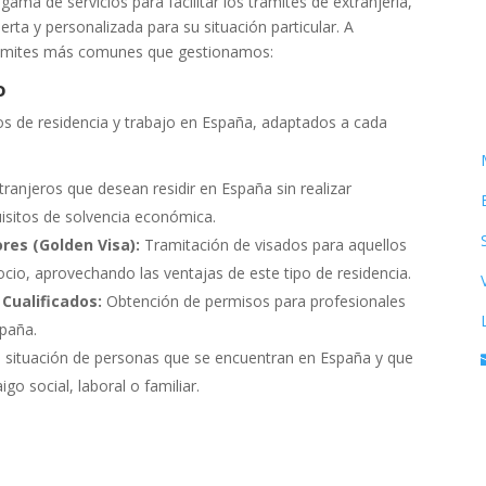
ma de servicios para facilitar los trámites de extranjería,
rta y personalizada para su situación particular. A
trámites más comunes que gestionamos:
o
s de residencia y trabajo en España, adaptados a cada
tranjeros que desean residir en España sin realizar
uisitos de solvencia económica.
res (Golden Visa):
Tramitación de visados para aquellos
ocio, aprovechando las ventajas de este tipo de residencia.
Cualificados:
Obtención de permisos para profesionales
spaña.
a situación de personas que se encuentran en España y que
go social, laboral o familiar.