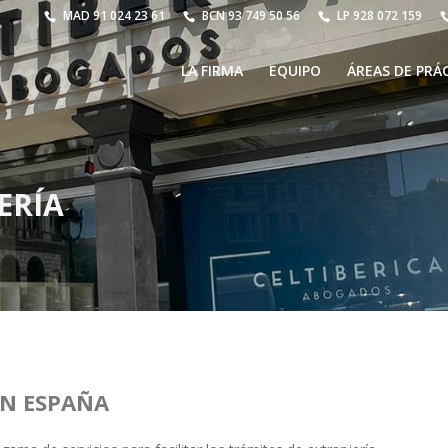
MAD
91 024 23 61
BCN
93 749 50 56
LP
928 072 159
LA FIRMA
EQUIPO
ÁREAS DE PRÁ
ERÍA
EN ESPAÑA