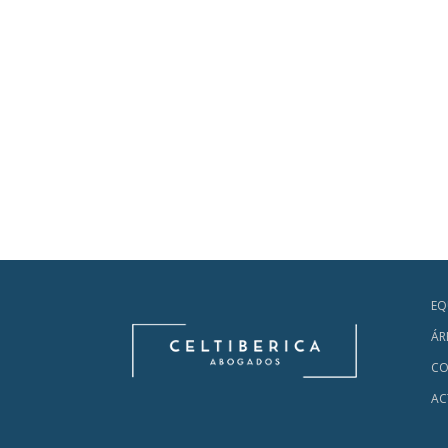
EQ
ÁR
CO
AC