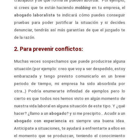
trabajador y de qué forma se pueden abordar.
Por ejemplo,
si crees que te están haciendo
mobbing
en tu empresa, el
abogado laboralista
te indicará cómo puedes conseguir
pruebas para poder justificar la situación y si decides
denunciar, tendrás así más garantías de que el juzgado te
de la razón.
2. Para prevenir conflictos:
Muchas veces sospechamos que puede producirse alguna
situación (por ejemplo:
creo que
voy a ser despedido, estoy
embarazada
y tengo previsto comunicarlo en un breve
periodo de tiempo
, mi empresa ha sido
absorbida
por
otra…)
Podría enumerarte infinidad de ejemplos pero lo
cierto es que todos nos hemos visto en algún momento de
nuestra vida laboral en alguna situación de este tipo. Y ¿qué
hacer? ¿llamo a un
abogado
? y si me precipito…
A
cudir a un
abogado con experiencia
es siempre una buena idea.
Anticipate a situaciones, te ayudará a enfrentarte a ellos en
el momento que se produzcan, teniendo el conocimiento