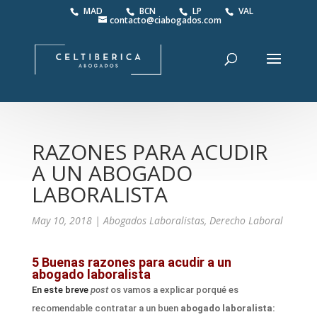
MAD
BCN
LP
VAL
contacto@ciabogados.com
RAZONES PARA ACUDIR
A UN ABOGADO
LABORALISTA
May 10, 2018
|
Abogados Laboralistas
,
Derecho Laboral
5 Buenas r
azones para
acudir
a un
abogado laboralista
En este breve
post
os vamos a explicar porqué es
recomendable contratar a un buen
abogado laboralista: