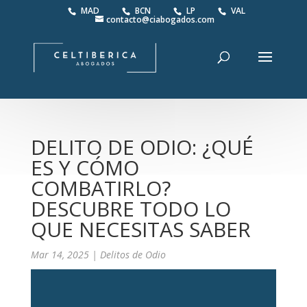
MAD
BCN
LP
VAL
contacto@ciabogados.com
DELITO DE ODIO: ¿QUÉ
ES Y CÓMO
COMBATIRLO?
DESCUBRE TODO LO
QUE NECESITAS SABER
Mar 14, 2025
|
Delitos de Odio