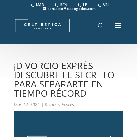
MAD
BCN
LP
VAL
contacto@ciabogados.com
¡DIVORCIO EXPRÉS!
DESCUBRE EL SECRETO
PARA SEPARARTE EN
TIEMPO RÉCORD
Mar 14, 2025
|
Divorcio Exprés