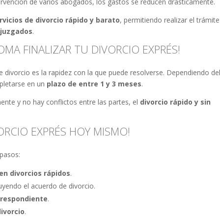
tervención de varios abogados, los gastos se reducen drásticamente.
rvicios de divorcio rápido y barato
, permitiendo realizar el trámit
 juzgados
.
MA FINALIZAR TU DIVORCIO EXPRÉS!
e divorcio es la rapidez con la que puede resolverse. Dependiendo de
pletarse en un
plazo de entre 1 y 3 meses
.
nte y no hay conflictos entre las partes, el
divorcio rápido y sin
ORCIO EXPRÉS HOY MISMO!
 pasos:
en divorcios rápidos
.
luyendo el acuerdo de divorcio.
orrespondiente
.
divorcio
.