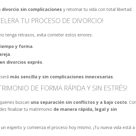
n divorcio sin complicaciones
y retomar tu vida con total libertad.
CELERA TU PROCESO DE DIVORCIO!
no tenga retrasos, evita cometer estos errores:
tiempo y forma
.
areja
.
en divorcios exprés
.
 será
más sencilla y sin complicaciones innecesarias
.
TRIMONIO DE FORMA RÁPIDA Y SIN ESTRÉS!
a quienes buscan
una separación sin conflictos y a bajo costo
. Co
des finalizar tu matrimonio
de manera rápida, legal y sin
n un experto y comienza el proceso hoy mismo. ¡Tu nueva vida está a