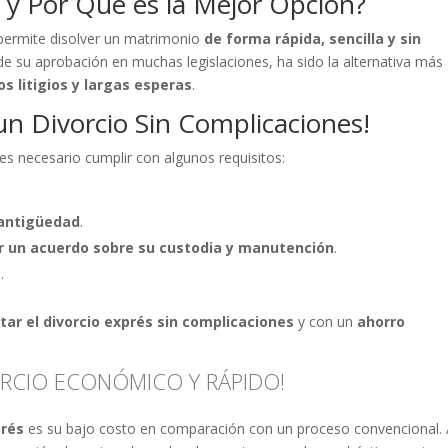
s y Por Qué es la Mejor Opción?
permite disolver un matrimonio
de forma rápida, sencilla y sin
de su aprobación en muchas legislaciones, ha sido la alternativa más
s litigios y largas esperas
.
 un Divorcio Sin Complicaciones!
 es necesario cumplir con algunos requisitos:
 antigüedad
.
r un acuerdo sobre su custodia y manutención
.
e
.
tar el divorcio exprés sin complicaciones
y con un
ahorro
RCIO ECONÓMICO Y RÁPIDO!
prés
es su bajo costo en comparación con un proceso convencional. 