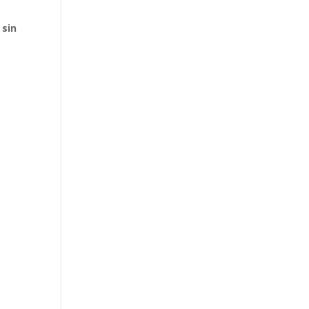
e
sin
l