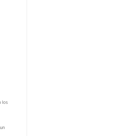
n los
 un