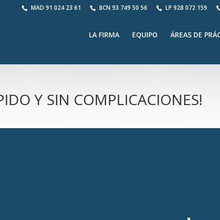
MAD
91 024 23 61
BCN
93 749 50 56
LP
928 072 159
LA FIRMA
EQUIPO
ÁREAS DE PRÁ
PIDO Y SIN COMPLICACIONES!