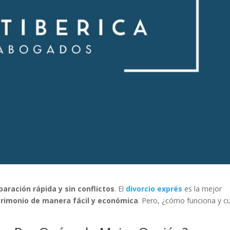
paración rápida y sin conflictos
. El
divorcio exprés
es la mejor
rimonio de manera fácil y económica
. Pero, ¿cómo funciona y c