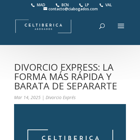
MAD
BCN
LP
VAL
contacto@ciabogados.com
DIVORCIO EXPRESS: LA
FORMA MÁS RÁPIDA Y
BARATA DE SEPARARTE
Mar 14, 2025
|
Divorcio Exprés