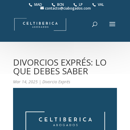
MAD
BCN
LP
VAL
contacto@ciabogados.com
DIVORCIOS EXPRÉS: LO
QUE DEBES SABER
Mar 14, 2025
|
Divorcio Exprés