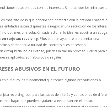
 condiciones relacionadas con los intereses. Si notas que los intereses 
AE es más alto de lo que debería ser, contacta con la entidad emisora d
 las entidades están dispuestas a negociar una reducción de los intere
 Si no obtienes una solución satisfactoria, lo ideal es acudir a un abo
 en tarjetas revolving
. Ellos pueden ayudarte a presentar una
incluso demandar la nulidad del contrato si es necesario.
ión extrajudicial no es exitosa, puedes iniciar un proceso judicial para
tereses aplicados son abusivos o ilegales.
RESES ABUSIVOS EN EL FUTURO
s en el futuro, es fundamental que tomes algunas precauciones al
tarjeta revolving, compara las tasas de interés y condiciones de difer
sas más bajas que pueden ayudarte a evitar caer en el abuso.
 y comprender todas las condiciones antes de firmar el contrato. Si n