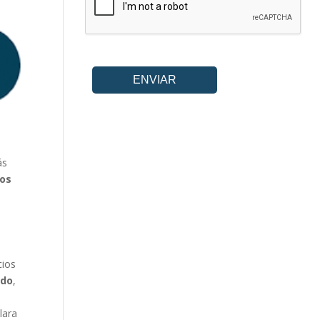
ás
vos
cios
ado
,
l
lara