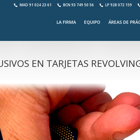
MAD
91 024 23 61
BCN
93 749 50 56
LP
928 072 159
LA FIRMA
EQUIPO
ÁREAS DE PRÁ
USIVOS EN TARJETAS REVOLVIN