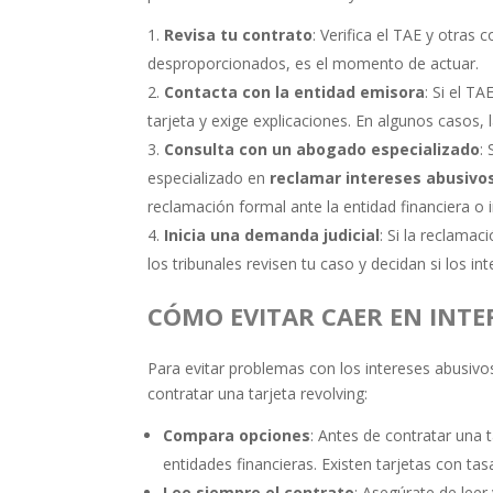
Revisa tu contrato
: Verifica el TAE y otras
desproporcionados, es el momento de actuar.
Contacta con la entidad emisora
: Si el T
tarjeta y exige explicaciones. En algunos casos,
Consulta con un abogado especializado
:
especializado en
reclamar intereses abusivos
reclamación formal ante la entidad financiera o 
Inicia una demanda judicial
: Si la reclamac
los tribunales revisen tu caso y decidan si los in
CÓMO EVITAR CAER EN INTE
Para evitar problemas con los intereses abusivo
contratar una tarjeta revolving:
Compara opciones
: Antes de contratar una 
entidades financieras. Existen tarjetas con ta
Lee siempre el contrato
: Asegúrate de leer