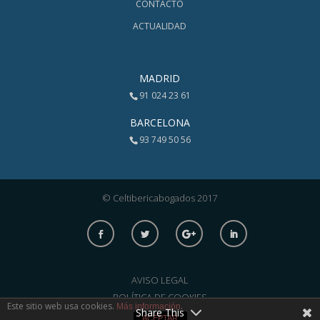
CONTACTO
ACTUALIDAD
MADRID
91 024 23 61
BARCELONA
93 749 50 56
© Celtibericabogados 2017
AVISO LEGAL
POLÍTICA DE COOKIES
Este sitio web usa cookies.
.
Más información
Share This
POLÍTICA DE PRIVACIDAD
ACEPTAR