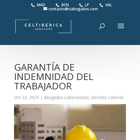
MAD
BCN
LP
VAL
contacto@ciabogados.com
GARANTÍA DE
INDEMNIDAD DEL
TRABAJADOR
Oct 22, 2025
|
Abogados Laboralistas
,
Derecho Laboral