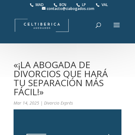
MAD
BCN
LP
VAL
contacto@ciabogados.com
«¡LA ABOGADA DE
DIVORCIOS QUE HARÁ
TU SEPARACIÓN MÁS
FÁCIL!»
Mar 14, 2025
|
Divorcio Exprés