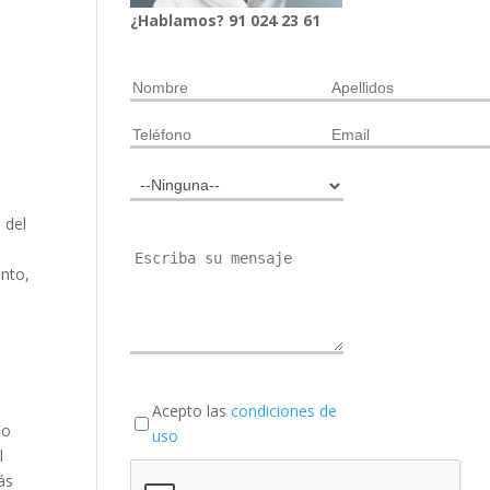
¿Hablamos?
91
024
23 61
 del
ento,
Acepto las
condiciones de
do
uso
l
ás