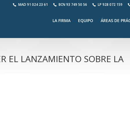
MAD
91 024 23 61
BCN
93 749 50 56
LP
928 072 159
LA FIRMA
EQUIPO
ÁREAS DE PRÁ
ER EL LANZAMIENTO SOBRE LA