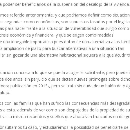
poder ser beneficiarios de la suspensión del desalojo de la vivienda.
hemos referido anteriormente, y que podríamos definir como situacio
las segundas como económicas, son supuestos tasados por el legisl
 para hacer frente a la situación de vulnerabilidad que surgió como
crisis económica y financiera, y que se erigen como medidas
e una innegable importancia pues dotan de una alternativa a las famil
a ampliación de plazo para buscar alternativas a una situación tan
r sin gozar de una alternativa habitacional siquiera a la que acudir t
uación concreta a lo que se pueda acoger el solicitante, pero puede i
dos años, sin perjuicio que se dicten nuevas prórrogas sobre dich
mera publicación en 2013-, pero se trata sin duda de un balón de ox
alojo.
 con las familias que han sufrido las consecuencias más desagrada
idas a esta, además de ver como son despojados de la propiedad de s
 tras la misma recuerdos y sueños que ahora ven truncados en desgr
onsultarnos tu caso, y estudiaremos la posibilidad de beneficiarte de 