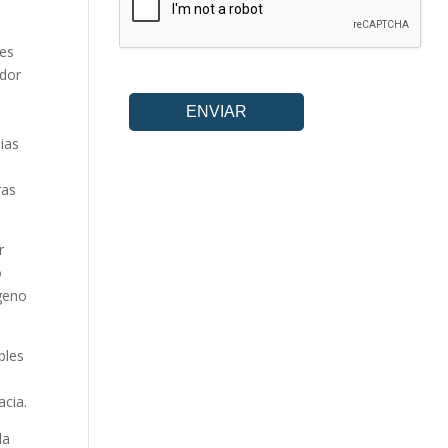
nes
ador
ias
ras
r
o
ígeno
bles
u
acia.
la