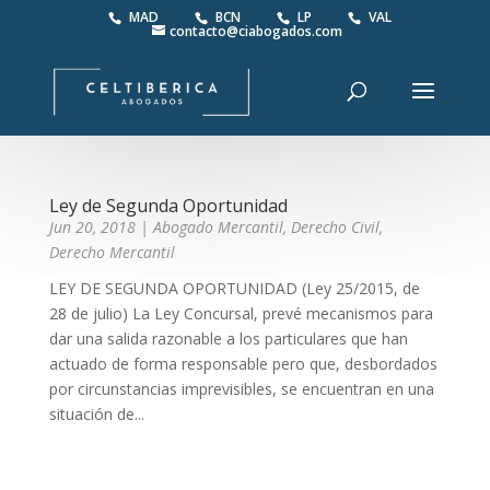
MAD
BCN
LP
VAL
contacto@ciabogados.com
Ley de Segunda Oportunidad
Jun 20, 2018
|
Abogado Mercantil
,
Derecho Civil
,
Derecho Mercantil
LEY DE SEGUNDA OPORTUNIDAD (Ley 25/2015, de
28 de julio) La Ley Concursal, prevé mecanismos para
dar una salida razonable a los particulares que han
actuado de forma responsable pero que, desbordados
por circunstancias imprevisibles, se encuentran en una
situación de...