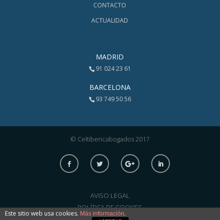
CONTACTO
ACTUALIDAD
MADRID
91 024 23 61
BARCELONA
93 749 50 56
© Celtibericabogados 2017
AVISO LEGAL
POLÍTICA DE COOKIES
Este sitio web usa cookies.
.
Más información
POLÍTICA DE PRIVACIDAD