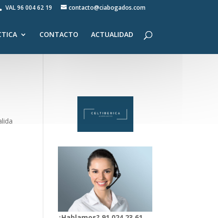
VAL
96 004 62 19
contacto@ciabogados.com
CTICA
CONTACTO
ACTUALIDAD
lida
¿Hablamos?
91
024
23 61