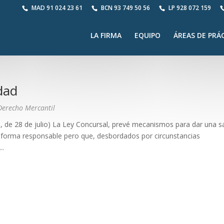
MAD
91 024 23 61
BCN
93 749 50 56
LP
928 072 159
LA FIRMA
EQUIPO
ÁREAS DE PRÁ
dad
Derecho Mercantil
28 de julio) La Ley Concursal, prevé mecanismos para dar una sa
e forma responsable pero que, desbordados por circunstancias
..