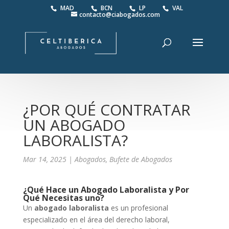
MAD
BCN
LP
VAL
contacto@ciabogados.com
¿POR QUÉ CONTRATAR
UN ABOGADO
LABORALISTA?
Mar 14, 2025
|
Abogados
,
Bufete de Abogados
¿Qué Hace un Abogado Laboralista y Por
Qué Necesitas uno?
Un
abogado laboralista
es un profesional
especializado en el área del derecho laboral,