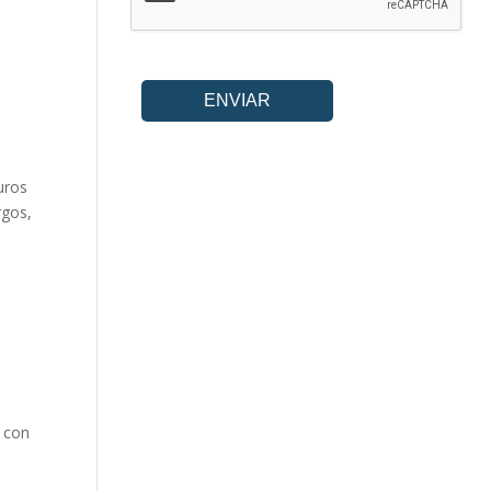
uros
rgos,
o con