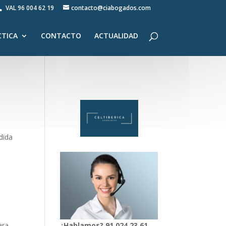
VAL
96 004 62 19
contacto@ciabogados.com
CTICA
CONTACTO
ACTUALIDAD
dida
ara
¿Hablamos?
91
024
23 61