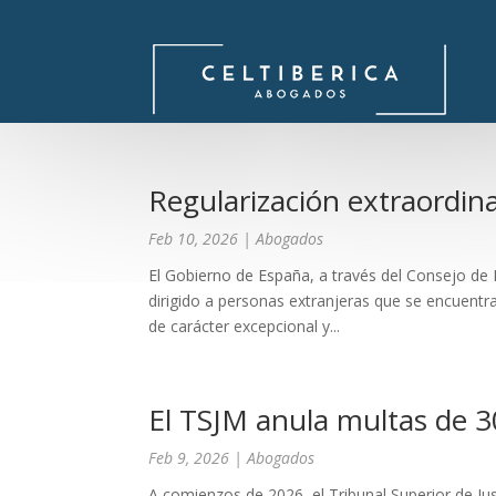
Regularización extraordin
Feb 10, 2026
|
Abogados
El Gobierno de España, a través del Consejo de 
dirigido a personas extranjeras que se encuentra
de carácter excepcional y...
El TSJM anula multas de 30
Feb 9, 2026
|
Abogados
A comienzos de 2026, el Tribunal Superior de Ju