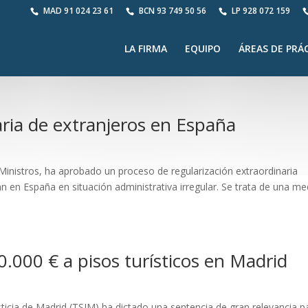
MAD
91 024 23 61
BCN
93 749 50 56
LP
928 072 159
LA FIRMA
EQUIPO
ÁREAS DE PRÁ
aria de extranjeros en España
Ministros, ha aprobado un proceso de regularización extraordinaria
n en España en situación administrativa irregular. Se trata de una me
.000 € a pisos turísticos en Madrid
sticia de Madrid (TSJM) ha dictado una sentencia de gran relevancia p