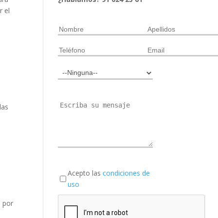
r el
das
Acepto las
condiciones de
uso
o por