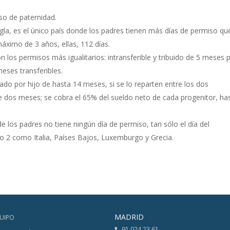
so de paternidad.
gla, es el único país donde los padres tienen más días de permiso qu
áximo de 3 años, ellas, 112 días.
n los permisos más igualitarios: intransferible y tribuido de 5 meses 
eses transferibles.
o por hijo de hasta 14 meses, si se lo reparten entre los dos
 dos meses; se cobra el 65% del sueldo neto de cada progenitor, ha
 los padres no tiene ningún día de permiso, tan sólo el día del
o 2 como Italia, Países Bajos, Luxemburgo y Grecia.
MADRID
UIPO
91 024 23 61