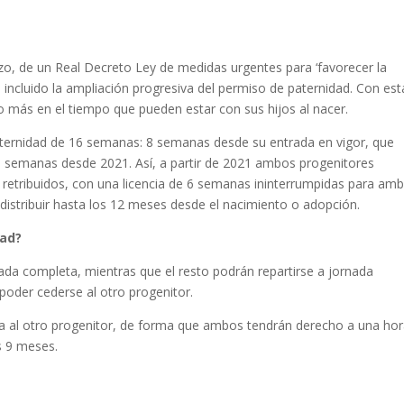
o, de un Real Decreto Ley de medidas urgentes para ‘favorecer la
 incluido la ampliación progresiva del permiso de paternidad. Con est
 más en el tiempo que pueden estar con sus hijos al nacer.
aternidad de 16 semanas: 8 semanas desde su entrada en vigor, que
 semanas desde 2021. Así, a partir de 2021 ambos progenitores
 y retribuidos, con una licencia de 6 semanas ininterrumpidas para am
 distribuir hasta los 12 meses desde el nacimiento o adopción.
dad?
ada completa, mientras que el resto podrán repartirse a jornada
 poder cederse al otro progenitor.
a al otro progenitor, de forma que ambos tendrán derecho a una ho
s 9 meses.