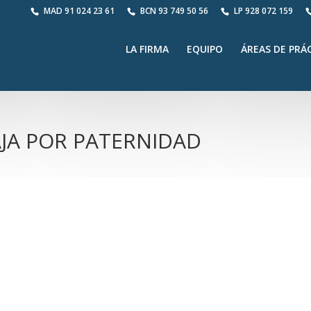
MAD
91 024 23 61
BCN
93 749 50 56
LP
928 072 159
LA FIRMA
EQUIPO
ÁREAS DE PRÁ
AJA POR PATERNIDAD