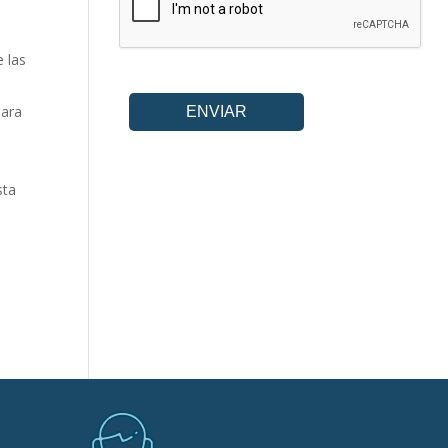
e las
para
sta