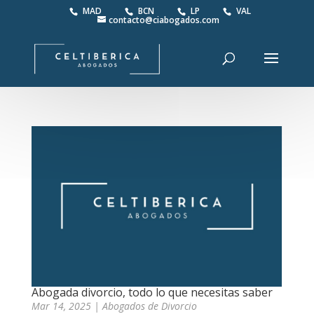
MAD
BCN
LP
VAL
contacto@ciabogados.com
Abogada divorcio, todo lo que necesitas saber
Mar 14, 2025
|
Abogados de Divorcio