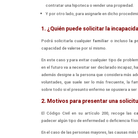
contratar una hipoteca
o vender una propiedad.
Y por o
t
ro lado, para asignarle en dicho proc
edim
1.
¿Qui
é
n puede solicitar la incapacid
P
odrá solicitarla
cualquier
familiar
o incluso
la p
capacidad
de
valerse por sí mismo.
En este caso y p
ara evitar cualquier tipo de probl
en
el
futuro
va a
necesitar ser declarado incapaz,
h
además designe a la persona que considera más a
voluntades, que
suele ser
lo más frecuente,
la fa
sobre todo si el presunto enfermo se op
usiera a se
2
.
Motivos para presentar una solicitu
El Código Civil
en su
artículo 200,
recoge las
c
padecer
algún tipo de
enfermedad o deficiencia físi
En el caso de las personas mayores, las causas más