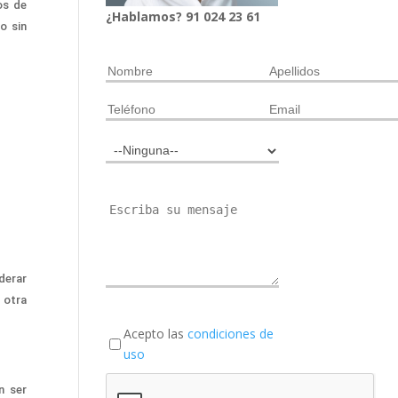
os de
¿Hablamos?
91
024
23 61
o sin
derar
 otra
Acepto las
condiciones de
uso
n ser