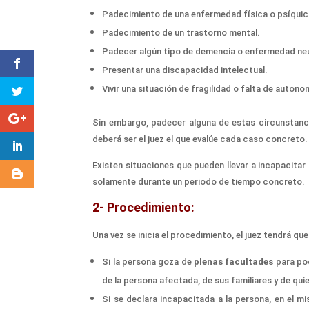
Padecimiento de una enfermedad física o psíquic
Padecimiento de un trastorno mental.
Padecer algún tipo de demencia o enfermedad neu
Presentar una discapacidad intelectual.
Vivir una situación de fragilidad o falta de auton
Sin embargo, p
adecer
algun
a de estas circunstan
deberá ser el juez el que evalúe cada caso concreto.
E
xisten situaciones que pueden llevar a incapacita
solamente durante un periodo de tiempo concreto.
2-
Procedimiento:
Un
a
vez
se inicia
el
procedimiento, el juez
tendrá que 
Si la persona
goza de
plenas facultades
para
po
de la persona afectada,
de
sus familiares y
de
quie
Si
se declara incapacitada a
la persona,
en el m