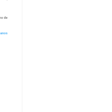
no de
manos