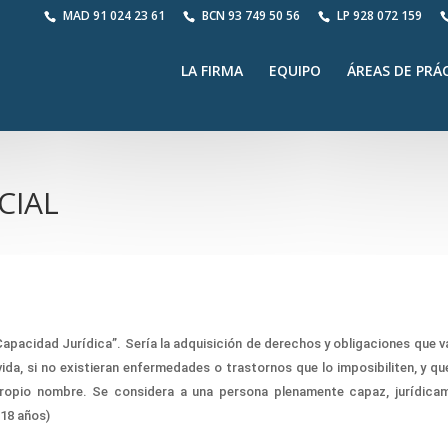
MAD
91 024 23 61
BCN
93 749 50 56
LP
928 072 159
LA FIRMA
EQUIPO
ÁREAS DE PRÁ
CIAL
C
apacidad
J
urídica”.
Sería
la adquisición de derechos y obligaciones que 
da, si no exist
ieran
enfermedades o trastornos que lo
imposibiliten
,
y qu
ropio nombre. Se considera a una persona plenamente capaz, jurídica
 18 años
)