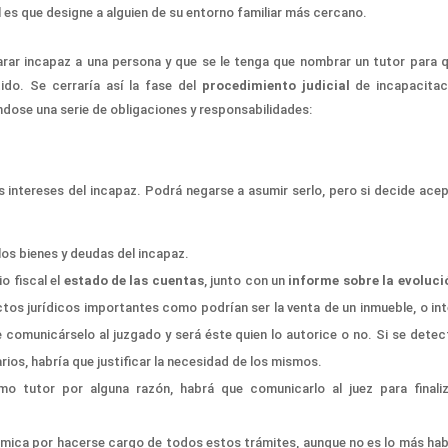
 es que designe a alguien de su entorno familiar más cercano.
arar incapaz a
una persona
y
que se le tenga que
nombrar un tutor para q
tido.
Se cerraría así la fase del
procedimiento judicial
de incapacitac
ndose una serie de
obligaciones y responsabilidades:
s intereses del incapaz.
Podrá negarse a
asumir serlo, pero si decide acep
los
bienes y deudas del incapaz.
rio fiscal
el
estado de
las cuentas
,
junto con un
informe sobre la evoluci
ctos jurídicos
importantes como podrían ser la venta de un inmueble, o int
e comunicárselo al juzgado y
será
éste quien lo autorice o no.
Si se
detec
rios,
habría que justificar la
necesidad
de los mismos
.
omo tutor por alguna razón, habrá que
comunicarlo al juez
para
finali
mica por hacerse cargo de todos estos trámites, aunque no es lo más habi