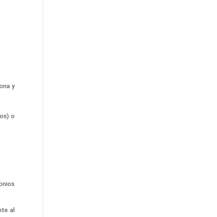
ona y
cos)
o
onios
te al