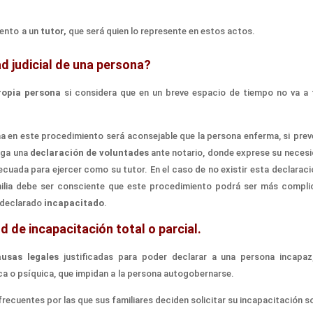
iento
a
un
tutor,
que será quien lo
represente en estos
actos.
ad judicial de una persona?
ropia persona
si considera
que en un
breve espacio de tiempo no va a
ema en este procedimiento será
aconsejable
que la persona enferma,
si
prev
aga
una
declaración de voluntad
es
ante notario,
donde
exprese su necesi
decuada para ejercer como
su tutor. En
el
caso de no existir esta declaraci
milia debe ser consciente que
e
ste
procedimiento podrá ser más compli
r declarado
incapacitado
.
d de incapacitación total o parcial.
ausas legales
justificadas para
poder declarar a
una persona incapa
ca o psíquica, que impid
an a
la
persona autogobernarse.
frecuentes por las que sus familiares deciden
solicitar
su incapacitación s