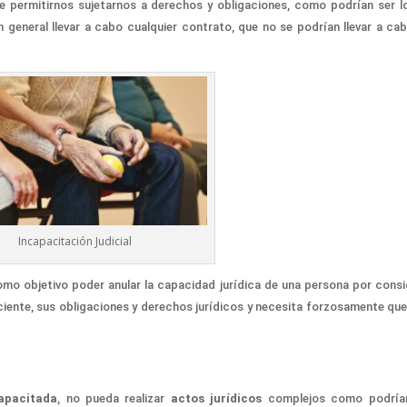
de permitirnos sujetarnos a derechos y obligaciones, como
podrían ser
l
 general llevar a cabo cualquier contrato,
que no se podrían llevar a cab
Incapacitación Judicial
omo objetivo
poder
anular
la capacidad ju
rídica
de
una persona por consi
ciente,
sus obligaciones y derechos jurídicos y
necesita forzosamente que
apacitada
,
no
pueda realizar
actos jurídicos
complejos
como podría