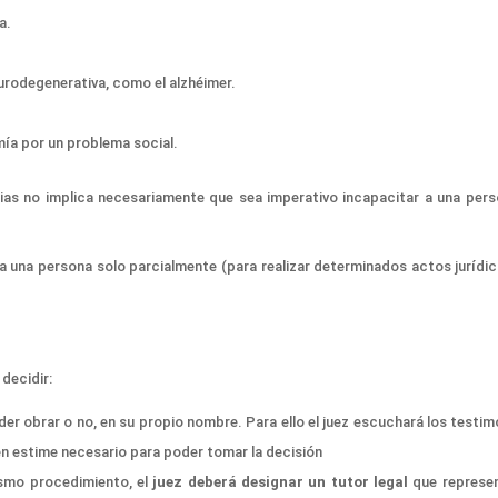
a.
rodegenerativa, como el alzhéimer.
omía por un problema social.
cias no implica necesariamente que sea
imperativo
incapacitar a una pers
r a una persona solo parcialmente
(para realizar determinados actos jurídi
decidir:
der
obrar o no,
en su propio nombre
. Para ello el juez
escuchará los testim
n estime necesario para poder tomar la decisión
ismo procedimiento,
el
juez deberá
designar un tutor
legal
que represen