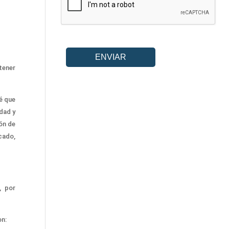
tener
é
que
dad y
ón de
cado,
z,
por
on: