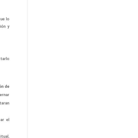
ue lo
ión y
tarlo
ón
de
ernar
taran
zar el
tual,