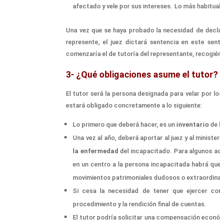
afectado y vele por sus intereses.
Lo más habitual
Una vez que se haya
probado la necesidad de decl
represente, el juez dictará
sentencia en este sen
comenzaría el de
tutoría del representante,
recogié
3-
¿
Qué
obligaciones
asume el
tutor?
E
l tutor
será la persona designada para
velar por
lo
est
ará
obligado concreta
mente
a lo siguiente:
Lo primero que deberá hacer, es un
inventario
de 
Una vez al año,
deberá
aportar
al juez y al ministe
la enfermedad
del incapacitado. Para
algunos
a
en un centro a la persona incapacitada habrá qu
movimientos patrimoniales dudosos o extraordina
Si cesa la necesidad de tener que ejercer c
procedimiento
y
la rendición final de cuentas.
E
l tutor podr
ía solicitar una compensación econó