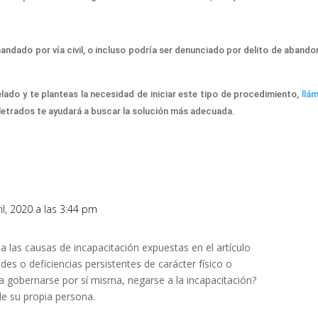
anda
do
por vía civil,
o
incluso
podría ser
denuncia
do
por delito de abando
lado y te planteas la necesidad de iniciar este tipo de procedimiento,
llá
 letrados te ayudará a buscar la solución más adecuada.
ril, 2020 a las 3:44 pm
 las causas de incapacitación expuestas en el artículo
es o deficiencias persistentes de carácter físico o
a gobernarse por sí misma, negarse a la incapacitación?
de su propia persona.