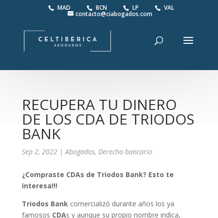
MAD
BCN
LP
VAL
contacto@ciabogados.com
RECUPERA TU DINERO
DE LOS CDA DE TRIODOS
BANK
Sep 2, 2022
|
Abogados
,
Derecho bancario
¿Compraste CDAs de Triodos Bank? Esto te
interesa!!!
Triodos Bank
comercializó durante años los ya
famosos
CDA
s y aunque su propio nombre indica,