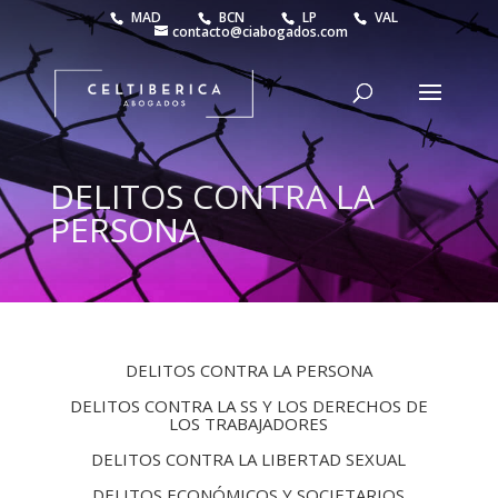
MAD
BCN
LP
VAL
contacto@ciabogados.com
DELITOS CONTRA LA
PERSONA
DELITOS CONTRA LA PERSONA
DELITOS CONTRA LA SS Y LOS DERECHOS DE
LOS TRABAJADORES
DELITOS CONTRA LA LIBERTAD SEXUAL
DELITOS ECONÓMICOS Y SOCIETARIOS