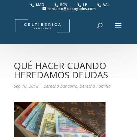
MAD
BCN
LP
VAL
contacto@ciabogados.com
QUÉ HACER CUANDO
HEREDAMOS DEUDAS
Sep 10, 2018
|
Derecho bancario
,
Derecho Familia